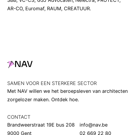
SBB
,
VC-CS
,
GSJ Advocaten
,
Nelectra
,
PROTECT
,
AR-CO
,
Euromaf
,
RAUM
,
CREATUUR
.
SAMEN VOOR EEN STERKERE SECTOR
Met NAV willen we het beroepsleven van architecten
zorgelozer maken.
Ontdek hoe
.
CONTACT
Brandweerstraat 19E bus 208
info@nav.be
9000 Gent
02 669 22 80