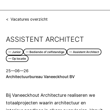
<
Vacatures overzicht
ASSISTENT ARCHITECT
—
Junior
—
Bediende of zelfstandige
—
Assistent Architect
—
Op locatie
25—06—26
Architectuurbureau Vaneeckhout BV
Bij Vaneeckhout Architecture realiseren we
totaalprojecten waarin architectuur en